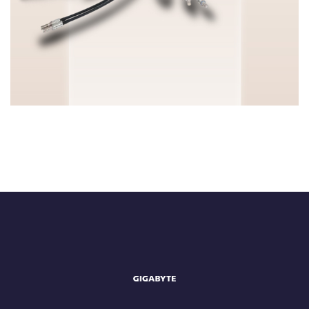
HGX & OAM Server
ENTERPRISE